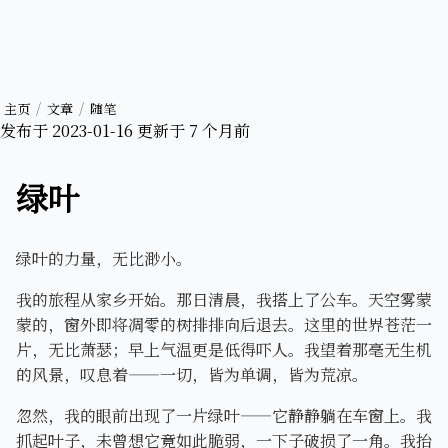
主页
文章
随笔
发布于
2023-01-16
更新于
7 个月前
绿叶
绿叶的力量，无比渺小。
我的旅程从家乡开始。那日清晨，我搭上了公车。天空雾蒙
蒙的，窗外即将凋零的树排排向后退去。这里的世界苍茫一
片，无比萧瑟；早上气温更是低得吓人。我望着那毫无生机
的风景，叹息着——一切，皆为单调，皆为荒凉。
忽然，我的眼前出现了一片绿叶——它静静躺在车窗上。我
抓起叶子，未曾想它竟如此脆弱，一下子破损了一角。我抬