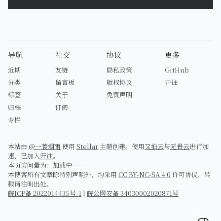
导航
社交
协议
更多
近期
友链
隐私政策
GitHub
分类
留言板
版权协议
开往
标签
关于
免责声明
归档
订阅
专栏
本站由
@一蓑烟雨
使用
Stellar
主题创建。使用
又拍云
与
无畏云
进行加
速，已加入
开往
。
本页访问量为：
加载中……
本博客所有文章除特别声明外，均采用
CC BY-NC-SA 4.0
许可协议，转
载请注明出处。
皖ICP备 2022014435号-1
|
皖公网安备 34030002020871号