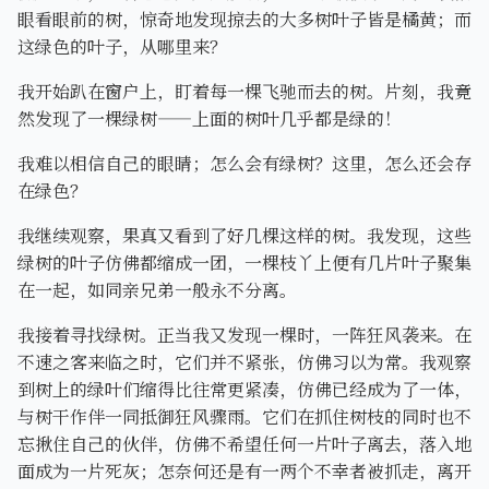
眼看眼前的树，惊奇地发现掠去的大多树叶子皆是橘黄；而
这绿色的叶子，从哪里来？
我开始趴在窗户上，盯着每一棵飞驰而去的树。片刻，我竟
然发现了一棵绿树——上面的树叶几乎都是绿的！
我难以相信自己的眼睛；怎么会有绿树？这里，怎么还会存
在绿色？
我继续观察，果真又看到了好几棵这样的树。我发现，这些
绿树的叶子仿佛都缩成一团，一棵枝丫上便有几片叶子聚集
在一起，如同亲兄弟一般永不分离。
我接着寻找绿树。正当我又发现一棵时，一阵狂风袭来。在
不速之客来临之时，它们并不紧张，仿佛习以为常。我观察
到树上的绿叶们缩得比往常更紧凑，仿佛已经成为了一体，
与树干作伴一同抵御狂风骤雨。它们在抓住树枝的同时也不
忘揪住自己的伙伴，仿佛不希望任何一片叶子离去，落入地
面成为一片死灰；怎奈何还是有一两个不幸者被抓走，离开