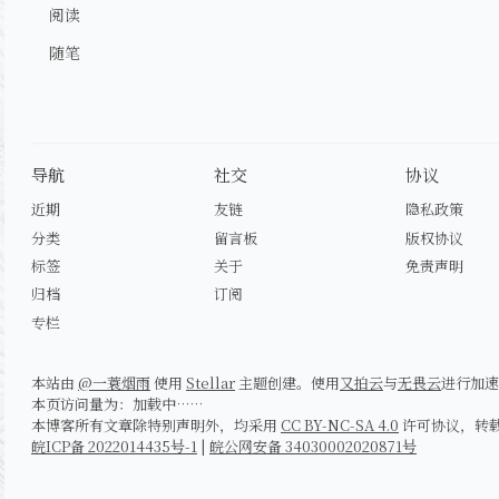
阅读
随笔
导航
社交
协议
近期
友链
隐私政策
分类
留言板
版权协议
标签
关于
免责声明
归档
订阅
专栏
本站由
@一蓑烟雨
使用
Stellar
主题创建。使用
又拍云
与
无畏云
进行加速
本页访问量为：
加载中……
本博客所有文章除特别声明外，均采用
CC BY-NC-SA 4.0
许可协议，转
皖ICP备 2022014435号-1
|
皖公网安备 34030002020871号