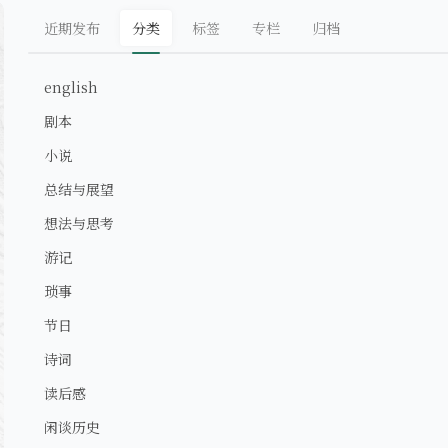
近期发布
分类
标签
专栏
归档
english
剧本
小说
总结与展望
想法与思考
游记
琐事
节日
诗词
读后感
闲谈历史