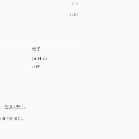
(1)
(16)
更多
GitHub
开往
，已加入
开往
。
载请注明出处。