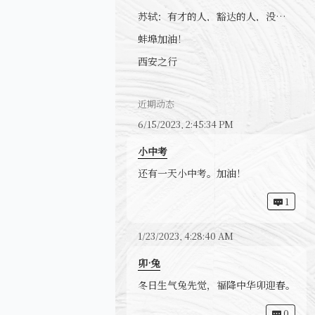
苏轼：有才的人，豁达的人，没心眼的人
蚌埠加油！
西安之行
近期动态
6/15/2023, 2:45:34 PM
小中考
还有一天小中考。加油！
1
1/23/2023, 4:28:40 AM
卯·兔
冬日生气兔先觉，福降中华卯迎春。
0