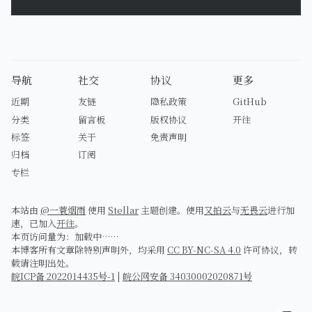
导航
社交
协议
更多
近期
友链
隐私政策
GitHub
分类
留言板
版权协议
开往
标签
关于
免责声明
归档
订阅
专栏
本站由
@一蓑烟雨
使用
Stellar
主题创建。使用
又拍云
与
无畏云
进行加
速，已加入
开往
。
本页访问量为：
加载中……
本博客所有文章除特别声明外，均采用
CC BY-NC-SA 4.0
许可协议，转
载请注明出处。
皖ICP备 2022014435号-1
|
皖公网安备 34030002020871号