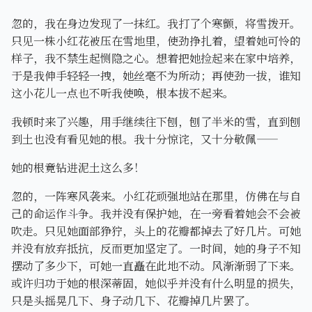
忽的，我在身边发现了一抹红。我打了个寒颤，将雪拨开。
只见一株小红花被压在雪地里，使劲挣扎着，望着她可怜的
样子，我不禁生起恻隐之心。想着把她捡起来在家中培养，
于是我伸手轻轻一拽，她丝毫不为所动；再使劲一拔，谁知
这小花儿一点也不听我使唤，根本拔不起来。
我顿时来了兴趣，用手继续往下刨，刨了半米的雪，直到刨
到土也没有看见她的根。我十分惊诧，又十分敬佩——
她的根竟钻进泥土这么多！
忽的，一阵寒风袭来。小红花顽强地站在那里，仿佛在与自
己的命运作斗争。我并没有保护她，在一旁看着她会不会被
吹走。只见她面部狰狞，头上的花瓣都掉去了好几片。可她
并没有放弃抵抗，反而更加坚定了。一时间，她的身子不知
摆动了多少下，可她一直矗在此地不动。风渐渐弱了下来。
或许归功于她的根深蒂固，她似乎并没有什么明显的损失，
只是头摇晃几下、身子动几下、花瓣掉几片罢了。