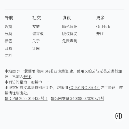
导航
社交
协议
更多
近期
友链
隐私政策
GitHub
分类
留言板
版权协议
开往
标签
关于
免责声明
归档
订阅
专栏
本站由
@一蓑烟雨
使用
Stellar
主题创建。使用
又拍云
与
无畏云
进行加
速，已加入
开往
。
本页访问量为：
加载中……
本博客所有文章除特别声明外，均采用
CC BY-NC-SA 4.0
许可协议，转
载请注明出处。
皖ICP备 2022014435号-1
|
皖公网安备 34030002020871号