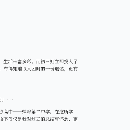
，生活丰富多彩；而初三则立即投入了
；有得知难以入团时的一份遗憾，更有
别……
点高中——蚌埠第二中学。在这所学
语不仅仅是我对过去的总结与怀念，更