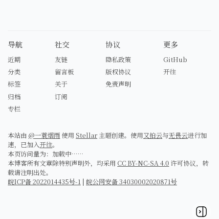
导航
社交
协议
更多
近期
友链
隐私政策
GitHub
分类
留言板
版权协议
开往
标签
关于
免责声明
归档
订阅
专栏
本站由
@一蓑烟雨
使用
Stellar
主题创建。使用
又拍云
与
无畏云
进行加
速，已加入
开往
。
本页访问量为：
加载中……
本博客所有文章除特别声明外，均采用
CC BY-NC-SA 4.0
许可协议，转
载请注明出处。
皖ICP备 2022014435号-1
|
皖公网安备 34030002020871号