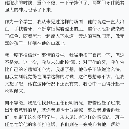
他跑步的时候，重心不稳，一下子摔倒了，两颗门牙伴随着
强大的冲力也落了下来。
作为一个学生，我从未见过这样的场面：他的嘴边一直大出
血，手扶着牙，不断拿纸擦着溢出的血。整个水池都被染成
了红色，随着流水一起流入下水道。旁边的两颗门牙，像无
辜的孩子一样躺在他的口罩上。
我一度不相信这件事情的发生。我猛地掐了自己一下，但这
不是梦。这一次，我从未如此怜悯过：对于他的牙，我仿佛
比自己的牙磕掉还心疼。我想了想，他似乎不该跑这么快，
但我立刻就觉得在同学这样的时候，这种思想却不该；但我
又想了想，他在这种情况下还没有哭，我心中不由得升起一
丝敬佩来。
刻不容缓。我急忙找到班主任说明情况，带着她赶了过来。
出乎我意料的是，就连老师也十分震惊：事后老师告诉我
们，她带了这么多届学生，从未见过有这样的情况的。班主
任急忙给他的家长打电话，我们则在一旁关心着他，帮助