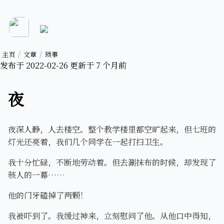
主页
文章
琐事
发布于
2022-02-26
更新于
7 个月前
夜
夜深人静，人去楼空。整个教学楼里都空旷起来，但七班的
灯光还亮着，我们几个同学在一起打扫卫生。
我十分忙碌，不断地劳动着。但去涮抹布的时候，却发现了
骇人的一幕……
他的门牙磕掉了两颗！
我被吓到了。我缓过神来，立刻慰问了他。从他口中得知，