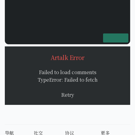
Artalk Error
Failed to load comments
TypeError: Failed to fetch
Retry
导航
社交
协议
更多