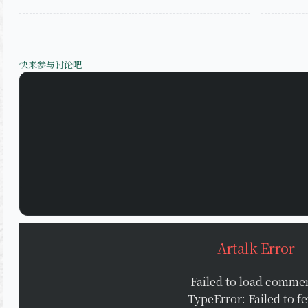
快来参与讨论吧
Artalk Error
Failed to load comme
TypeError: Failed to f