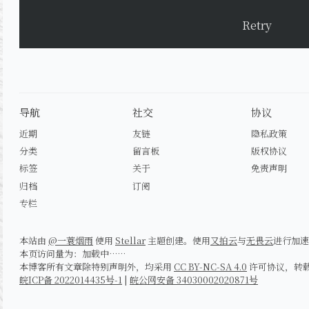
Retry
导航
社交
协议
近期
友链
隐私政策
分类
留言板
版权协议
标签
关于
免责声明
归档
订阅
专栏
本站由
@一蓑烟雨
使用
Stellar
主题创建。使用
又拍云
与
无畏云
进行加速
本页访问量为：
加载中……
本博客所有文章除特别声明外，均采用
CC BY-NC-SA 4.0
许可协议，转
皖ICP备 2022014435号-1
|
皖公网安备 34030002020871号