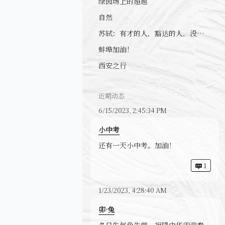
自然
苏轼：有才的人，豁达的人，没心眼的人
蚌埠加油！
西安之行
近期动态
6/15/2023, 2:45:34 PM
小中考
还有一天小中考。加油！
1
1/23/2023, 4:28:40 AM
卯·兔
冬日生气兔先觉，福降中华卯迎春。