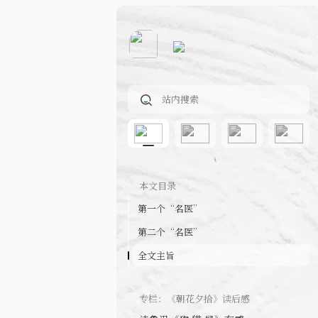
本文目录
第一个“名医”
第二个“名医”
全文主旨
专栏：《朝花夕拾》读后感
读鲁迅《狗·猫·鼠》有感