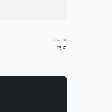
较早文章
夜·舟