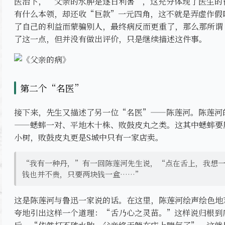
医治下，“父亲的水肿是逐日利害”，这充分体现了医生的
有什么本领，却还收“巨款”一元四角，这不就是弄虚作假
了自己的利益而蒙骗别人，最终病反而更重了，那么那所谓
了这一点，但并没有做出评价，只是继续描述这件事。
第二个“名医”
接下来，先生又描述了另一位“名医”——陈莲河。陈莲河
——蟋蟀一对、平地木十株、败鼓皮丸之类。这其中蟋蟀要
小树，败鼓皮丸更是S城中只有一家店卖。
“我有一种丹，”有一回陈莲河先生说，“点在舌上，我想
钱也并不贵，只要两块钱一盒……”
这是陈莲河与鲁迅一家说的话。在这里，陈莲河绘声绘色地
夸地引出这样一个道理：“舌乃心之灵苗。”这样说归根到