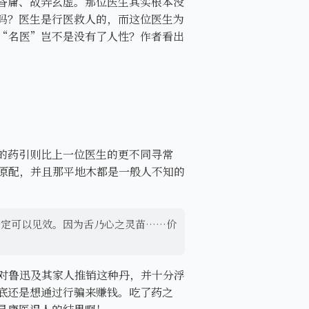
昏庸、故弄玄虚。那位医生其实根本没
吗？医生是行医救人的，而这位医生为
“名医”岂不是没有了人性？作者看出
的药引则比上一位医生的更不同寻常
原配，并且那平地木都是一般人不知的
一定可以见效。因为舌乃心之灵苗……价
对鲁迅及其家人推销这种丹，并十分浮
底还是想通过行骗来赚钱。吃了药之