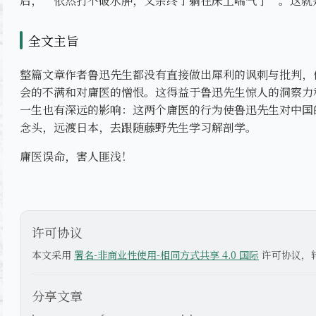
后，“依然打不破水肿，父亲终于躺在床上喘气了”。这就
全文主旨
整篇文章作者鲁迅先生都没有直接做出犀利的讽刺与批判，
会的不满和对庸医的憎恨。这得益于鲁迅先生惊人的洞察力
一生也有深远的影响：这两个庸医的行为使鲁迅先生对中国
念头，远渡日本，去跟随藤野先生学习解剖学。
庸医误命，害人匪浅！
许可协议
本文采用
署名-非商业性使用-相同方式共享 4.0 国际
许可协议，
分享文章