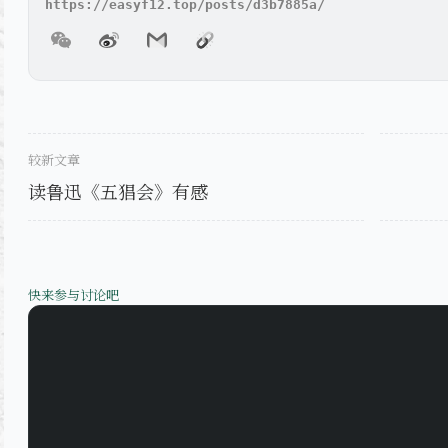
较新文章
读鲁迅《五猖会》有感
快来参与讨论吧