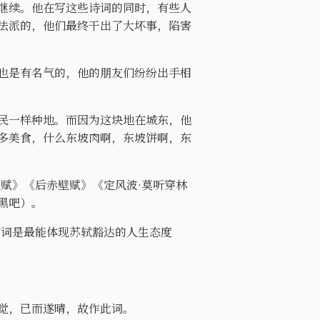
继续。他在写这些诗词的同时，有些人
法派的，他们最终干出了大坏事，陷害
也是有名气的，他的朋友们纷纷出手相
民一样种地。而因为这块地在城东，他
多美食，什么东坡肉啊，东坡饼啊，东
赋》《后赤壁赋》《定风波·莫听穿林
黑吧）。
首词是最能体现苏轼豁达的人生态度
觉，已而遂晴，故作此词。