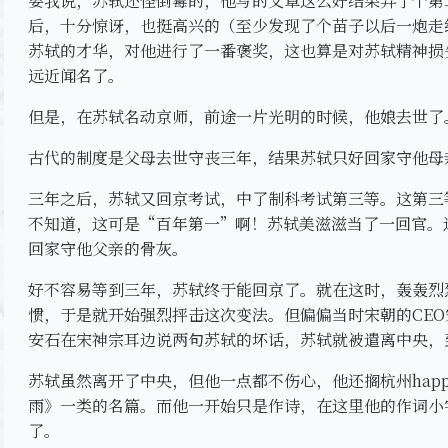
要我说，苏轼还怪倒霉的，他写的文章这么好结果弄了个第
后，十分惊讶，也挺高兴的（至少发现了个苗子以后一炮走
苏轼的才华，对他进行了一番褒奖，这也算是对苏轼精神损
远近闻名了。
但是，在苏轼名动京师，前途一片光明的时候，他娘去世了
古代的制度是父母去世守丧三年，结果苏轼只好回家守他母
三年之后，苏轼又回京考试，中了制科考试第三等。这第三
不知道，这可是“百年第一”啊！苏轼美滋滋当了一回官。
回家守他父亲的骨灰。
好不容易等到三年，苏轼终于能回京了。就在这时，轰轰烈
惯，于是就开始强烈抨击这次变法。但偏偏当时宋朝的CE
安石在宋神宗耳边说两句苏轼的坏话，苏轼就被遣离中央，
苏轼虽然离开了中央，但他一点都不伤心，他还搁杭州hap
雨》一类的名篇。而他一开始只是作诗，在这里他的作词小
了。