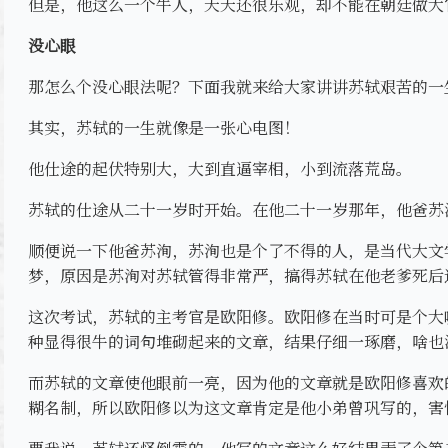
但是，他这么一个牛人，天天还很乐观，却不能在朝廷做大
没心眼
那怎么个没心眼法呢？下面我就来给大家讲讲苏轼艰苦的一
其实，苏轼的一生就像是一张心电图！
他仕途的起伏特别大，大到直逼宰相，小到流落荒岛。
苏轼的仕途从二十一岁时开始。在他二十一岁那年，他爸苏
顺便说一下他爸苏洵，苏洵也是个了不得的人，是当代大文
梦，原因是苏洵对苏轼管得非常严，搞得苏轼在他老爹死后
这次考试，苏轼的主考官是欧阳修。欧阳修在当时可是个大
种显得很牛的词句堆砌起来的文章，结果仔细一琢磨，啥也
而苏轼的文章使他眼前一亮，因为他的文章就是欧阳修喜欢
糊名制，所以欧阳修以为这文章肯定是他小弟曾巩写的，害