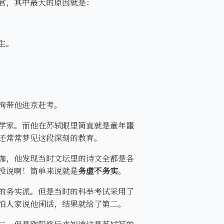
官，其中最大的原因就是：
生。
洵带他进京赶考。
学家。而他在苏轼眼里简直就是童年噩
还常常梦见这段深刻的教育。
咖，他发现当时文坛里的诗文全都是各
没说啊！简单来说就是
务虚不务实
。
的务实派。但是当时的科举考试采用了
怕人家说他闲话，结果就给了第二。