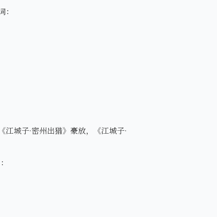
词：
江城子·密州出猎》豪放，《江城子·
》：