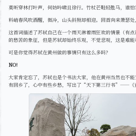
莫听穿林打叶声，何妨吟啸且徐行。竹杖芒鞋轻胜马，谁怕
料峭春风吹酒醒，微冷，山头斜照却相迎。回首向来萧瑟处
这首词描述了苏轼自己在一个雨天淋着雨狂欢的情景（有点
的愁苦的象征，但是苏轼却始终乐观，不觉悲观，这是难能
可是你觉得苏轼在黄州做的事情只有这么多吗？
NO!
大家肯定忘了，苏轼也是个书法大家，他在黄州当然也不能
有回乡了，心中有些乡愁，写出了“天下第三行书”——《