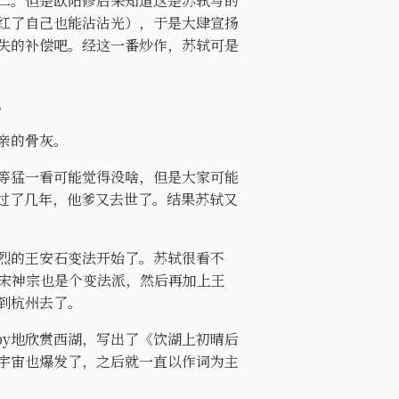
二。但是欧阳修后来知道这是苏轼写的
红了自己也能沾沾光），于是大肆宣扬
失的补偿吧。经这一番炒作，苏轼可是
。
亲的骨灰。
等猛一看可能觉得没啥，但是大家可能
过了几年，他爹又去世了。结果苏轼又
烈的王安石变法开始了。苏轼很看不
O宋神宗也是个变法派，然后再加上王
到杭州去了。
py地欣赏西湖，写出了《饮湖上初晴后
宇宙也爆发了，之后就一直以作词为主