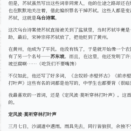
但是，苏轼虽然写出这些词非同常人，他的仕途之路却还在
也在默默地关注着，借此编织罪名干掉苏轼。这些人都是变
苏轼，这就是
乌台诗案
。
这次乌台诗案使苏轼直接被关到了监狱里，当时苏轼毕竟是
助，最后，宋神宗将苏轼放了，把他贬到了黄州。
在黄州，他成为了平民。他没有钱了，于是就开始像一个农
有了另一个名号——
苏东坡
。而且，在这里，他还发明了许
坡豆腐啊……（吃货们不要嘴馋）
不仅如此，他还写了好多词，《念奴娇·赤壁怀古》《前赤壁
打叶声》这些有名的词都是他写的，中学生也都要背（很暗
我最喜欢的一首词，还是《定风波·莫听穿林打叶声》。这
的。
定风波·莫听穿林打叶声
三月七日，沙湖道中遇雨。雨具先去，同行皆狼狈，余独不